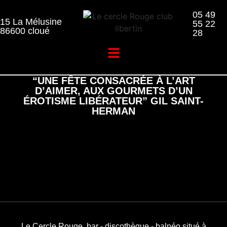
05 49
15 La Mélusine
55 22
86600 cloué​
28
“UNE FÊTE CONSACRÉE À L’ART
D’AIMER, AUX GOURMETS D’UN
ÉROTISME LIBÉRATEUR” GIL SAINT-
HERMAN
Le Cercle Rouge, bar - discothèque - balnéo situé à