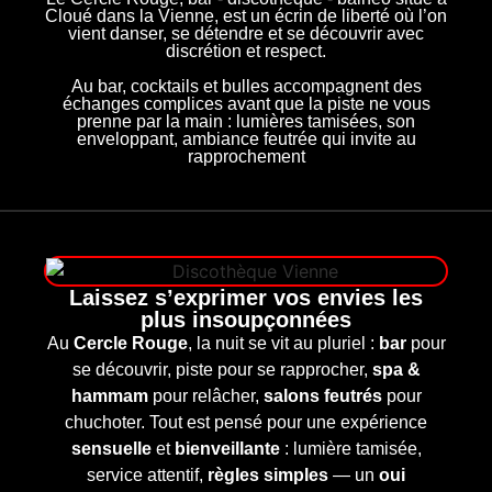
Cloué dans la Vienne, est un écrin de liberté où l’on
vient danser, se détendre et se découvrir avec
discrétion et respect.
Au bar, cocktails et bulles accompagnent des
échanges complices avant que la piste ne vous
prenne par la main : lumières tamisées, son
enveloppant, ambiance feutrée qui invite au
rapprochement
Laissez s’exprimer vos envies les
plus insoupçonnées
Au
Cercle Rouge
, la nuit se vit au pluriel :
bar
pour
se découvrir, piste pour se rapprocher,
spa &
hammam
pour relâcher,
salons feutrés
pour
chuchoter. Tout est pensé pour une expérience
sensuelle
et
bienveillante
: lumière tamisée,
service attentif,
règles simples
— un
oui