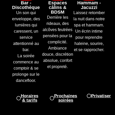
Bar -
Espaces
Hammam -
Discothèque
câlins &
Jacuzzi
BDSM
Un son qui
Laissez retomber
Derrière les
enveloppe, des
la nuit dans notre
rideaux, des
lumières qui
spa et hammam.
alcôves feutrées
caressent, un
Un écrin intime
pensées pour la
service
pour reprendre
complicité.
attentionné au
haleine, sourire,
Ambiance
bar.
et se rapprocher.
douce, discrétion
La soirée
absolue, confort
commence au
et propreté.
comptoir & se
prolonge sur le
dancefloor.
Horaires
Prochaines
Privatiser
& tarifs
soirées